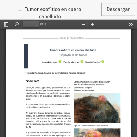
Volver a los detalles del artículo
←
Tumor exofítico en cuero
Descargar
cabelludo