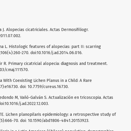
J. Alopecias cicatriciales. Actas Dermosifiliogr.
2011.07.002.
 L. Histologic features of alopecias: part II: scarring
;106(4):260-270. doi:10.1016/j.ad.2014.06.016.
ir R. Primary cicatricial alopecia: diagnosis and treatment.
503/cmaj.111570.
a With Coexisting Lichen Planus in a Child: A Rare
):e16730. doi: 10.7759/cureus.16730.
ondo M, Vañó-Galván S. Actualización en tricoscopia. Actas
oi:10.1016/j.ad.2022.12.003.
TE. Lichen planopilaris epidemiology: a retrospective study of
(5):666-70. doi: 10.1590/abd1806-4841.20153923.