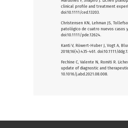
Mardones F, Shapiro J. Lichen planop
clinical profile and treatment exper
doi:10.1111/ced.13203.
Christensen KN, Lehman JS, Tollefson
patológico de cuatro nuevos casos y r
doi:10.1111/pde.12624.
Kanti V, Röwert-Huber J, Vogt A, Blu
2018;16(4):435-461. doi:10.1111/ddg.
Fechine C, Valente N, Romiti R. Liche
update of diagnostic and therapeutic
10.1016/j.abd.2021.08.008.