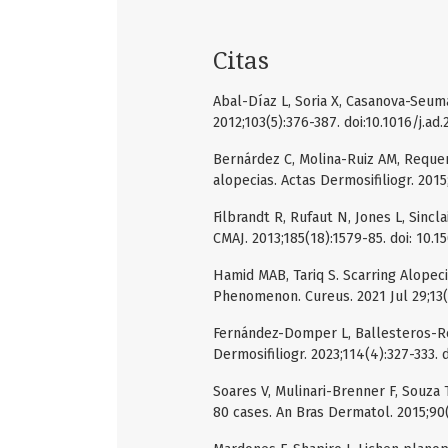
Citas
Abal-Díaz L, Soria X, Casanova-Seuma 
2012;103(5):376-387. doi:10.1016/j.ad.
Bernárdez C, Molina-Ruiz AM, Requena
alopecias. Actas Dermosifiliogr. 2015
Filbrandt R, Rufaut N, Jones L, Sincla
CMAJ. 2013;185(18):1579-85. doi: 10.1
Hamid MAB, Tariq S. Scarring Alopeci
Phenomenon. Cureus. 2021 Jul 29;13(7
Fernández-Domper L, Ballesteros-Red
Dermosifiliogr. 2023;114(4):327-333. d
Soares V, Mulinari-Brenner F, Souza 
80 cases. An Bras Dermatol. 2015;90