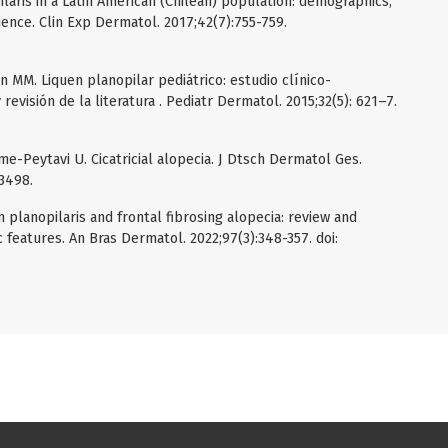
ilaris in a Latin American (Chilean) population: demographics,
ience. Clin Exp Dermatol. 2017;42(7):755-759.
 MM. Liquen planopilar pediátrico: estudio clínico-
evisión de la literatura . Pediatr Dermatol. 2015;32(5): 621–7.
me-Peytavi U. Cicatricial alopecia. J Dtsch Dermatol Ges.
13498.
n planopilaris and frontal fibrosing alopecia: review and
 features. An Bras Dermatol. 2022;97(3):348-357. doi: