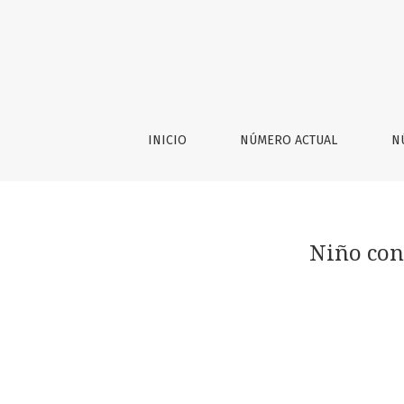
Niño con placa alopécica lineal. ¿Cuál es su 
INICIO
NÚMERO ACTUAL
N
Niño con 